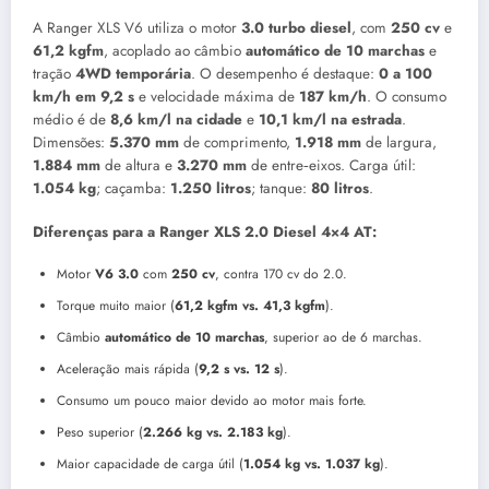
A Ranger XLS V6 utiliza o motor
3.0 turbo diesel
, com
250 cv
e
61,2 kgfm
, acoplado ao câmbio
automático de 10 marchas
e
tração
4WD temporária
. O desempenho é destaque:
0 a 100
km/h em 9,2 s
e velocidade máxima de
187 km/h
. O consumo
médio é de
8,6 km/l na cidade
e
10,1 km/l na estrada
.
Dimensões:
5.370 mm
de comprimento,
1.918 mm
de largura,
1.884 mm
de altura e
3.270 mm
de entre‑eixos. Carga útil:
1.054 kg
; caçamba:
1.250 litros
; tanque:
80 litros
.
Diferenças para a Ranger XLS 2.0 Diesel 4×4 AT:
Motor
V6 3.0
com
250 cv
, contra 170 cv do 2.0.
Torque muito maior (
61,2 kgfm vs. 41,3 kgfm
).
Câmbio
automático de 10 marchas
, superior ao de 6 marchas.
Aceleração mais rápida (
9,2 s vs. 12 s
).
Consumo um pouco maior devido ao motor mais forte.
Peso superior (
2.266 kg vs. 2.183 kg
).
Maior capacidade de carga útil (
1.054 kg vs. 1.037 kg
).