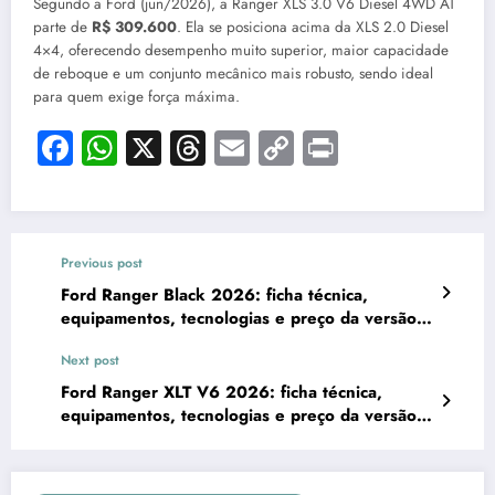
Segundo a Ford (jun/2026), a Ranger XLS 3.0 V6 Diesel 4WD AT
parte de
R$ 309.600
. Ela se posiciona acima da XLS 2.0 Diesel
4×4, oferecendo desempenho muito superior, maior capacidade
de reboque e um conjunto mecânico mais robusto, sendo ideal
para quem exige força máxima.
Facebook
WhatsApp
X
Threads
Email
Copy
Print
Link
Previous post
Ford Ranger Black 2026: ficha técnica,
equipamentos, tecnologias e preço da versão
2.0 Diesel 4×2
Next post
Ford Ranger XLT V6 2026: ficha técnica,
equipamentos, tecnologias e preço da versão
3.0 Diesel 4WD