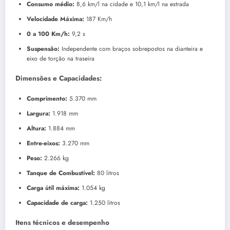
Consumo médio:
8,6 km/l na cidade e 10,1 km/l na estrada
Velocidade Máxima:
187 Km/h
0 a 100 Km/h:
9,2 s
Suspensão:
Independente com braços sobrepostos na dianteira e
eixo de torção na traseira
Dimensões e Capacidades:
Comprimento:
5.370 mm
Largura:
1.918 mm
Altura:
1.884 mm
Entre-eixos:
3.270 mm
Peso:
2.266 kg
Tanque de Combustível:
80 litros
Carga útil máxima:
1.054 kg
Capacidade de carga:
1.250 litros
Itens técnicos e desempenho