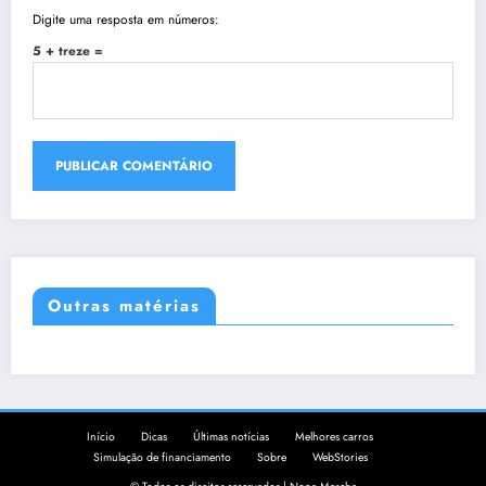
Digite uma resposta em números:
5 + treze =
Outras matérias
Início
Dicas
Últimas notícias
Melhores carros
Simulação de financiamento
Sobre
WebStories