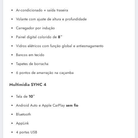
Ar-condicionado + saída traseira
Volante com ajuste de altura e profundidade
Carregador por indução
Painel digital colorido de
8″
Vidros elétricos com função global e antiesmagamento
Bancos em tecido
Tapetes de borracha
6 pontos de amarração na caçamba
Multimídia SYNC 4
Tela de
10″
Android Auto e Apple CarPlay
sem fio
Bluetooth
AppLink
4 portas USB