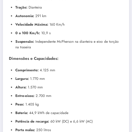
Tração:
Dianteira
Autonomia:
291 km
Velocidade Máxima:
160 Km/h
0 a 100 Km/h:
10,9 s
Suspensão:
Independente McPherson na dianteira e eixo de torção
na traseira
Dimensões e Capacidades:
Comprimento:
4.125 mm
Largura:
1.770 mm
Altura:
1.570 mm
Entre-eixos:
2.700 mm
Peso:
1.405 kg
Bateria:
44,9 kWh de capacidade
Potência de recarga:
60 kW (DC) e 6,6 kW (AC)
Porta malas:
250 litros