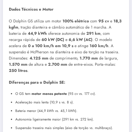
Dados Técnicos e Motor
O Dolphin GS utiliza um motor
100% elétrico
com
95 cv
e
18,3
kgfm
, tração dianteira e câmbio automático de 1 marcha. A
bateria de
44,9 kWh
oferece autonomia de
291 km
, com
recarga rápida de
60 kW (DC)
e
6,6 kW (AC)
. O modelo
acelera de
0 a 100 km/h em 10,9 s
e atinge
160 km/h
. A
suspensão é McPherson na dianteira e eixo de torção na traseira.
Dimensões:
4.125 mm
de comprimento,
1.770 mm
de largura,
1.570 mm
de altura e
2.700 mm
de entre‑eixos. Porta‑malas:
250 litros
.
Diferenças para o Dolphin SE:
O GS tem
motor menos potente
(95 cv vs. 177 cv).
Aceleração mais lenta (10,9 s vs. 8 s).
Bateria menor (44,9 kWh vs. 45,1 kWh).
Autonomia ligeiramente maior (291 km vs. 272 km).
Suspensão traseira mais simples (eixo de torção vs. multibraço).