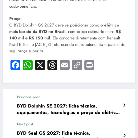
custo‑benefício.
Preço
O BYD Dolphin GS 2027 deve se posicionar como
o elétrico
mais barato da BYD no Brasil
, com preço estimado entre
R$
140 mil e R$ 150 mil
. Ele concorre diretamente com Renault
Kwid E‑Tech e JAC E‑JS1, oferecendo mais autonomia e pacote de
segurança superior.
Facebook
WhatsApp
X
Threads
Email
Copy
Print
Link
Previous post
BYD Dolphin SE 2027: ficha técnica,
equipamentos, tecnologias e preço do elétrico
compacto
Next post
BYD Seal GS 2027: ficha técnica,