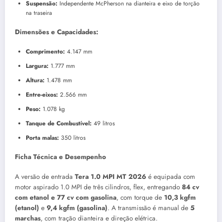
Suspensão:
Independente McPherson na dianteira e eixo de torção
na traseira
Dimensões e Capacidades:
Comprimento:
4.147 mm
Largura:
1.777 mm
Altura:
1.478 mm
Entre-eixos:
2.566 mm
Peso:
1.078 kg
Tanque de Combustível:
49 litros
Porta malas:
350 litros
Ficha Técnica e Desempenho
A versão de entrada
Tera 1.0 MPI MT 2026
é equipada com
motor aspirado 1.0 MPI de três cilindros, flex, entregando
84 cv
com etanol e 77 cv com gasolina
, com torque de
10,3 kgfm
(etanol)
e
9,4 kgfm (gasolina)
. A transmissão é manual de
5
marchas
, com tração dianteira e direção elétrica.