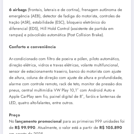
6 airbags
(frontais, laterais e de cortina), frenagem autônoma de
emergência (AEB), detector de fadiga do motorista, controles de
tração (ASR), estabilidade (ESC), bloqueio eletrônico do
diferencial (EDS), Hill Hold Control (assistente de partida em
rampas) e pós-colisão automática (Post Collision Brake).
Conforto e conveniência
Ar-condicionado com filtro de poeira e pólen, piloto automático,
direção elétrica, vidros e travas elétricas, volante multifuncional,
sensor de estacionamento traseiro, banco do motorista com ajuste
de altura, coluna de direção com ajuste de altura e profundidade,
alarme com controle remoto, rack de teto, monitor de pressão dos
pneus, central multimídia VW Play 10,1″ com Android Auto e
Apple CarPlay sem fio, painel digital de 8″, faróis e lanternas de
LED, quatro alto-falantes, entre outros.
Preço
No
lançamento promocional
para as primeiras 999 unidades foi
de
R$ 99.990
. Atualmente, o valor está a partir de
R$ 105.890
em agosto de 2025.