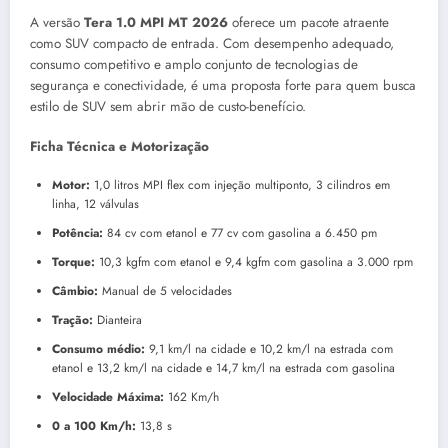
A versão
Tera 1.0 MPI MT 2026
oferece um pacote atraente
como SUV compacto de entrada. Com desempenho adequado,
consumo competitivo e amplo conjunto de tecnologias de
segurança e conectividade, é uma proposta forte para quem busca
estilo de SUV sem abrir mão de custo-benefício.
Ficha Técnica e Motorização
Motor:
1,0 litros MPI flex com injeção multiponto, 3 cilindros em
linha, 12 válvulas
Potência:
84 cv com etanol e 77 cv com gasolina a 6.450 pm
Torque:
10,3 kgfm com etanol e 9,4 kgfm com gasolina a 3.000 rpm
Câmbio:
Manual de 5 velocidades
Tração:
Dianteira
Consumo médio:
9,1 km/l na cidade e 10,2 km/l na estrada com
etanol e 13,2 km/l na cidade e 14,7 km/l na estrada com gasolina
Velocidade Máxima:
162 Km/h
0 a 100 Km/h:
13,8 s