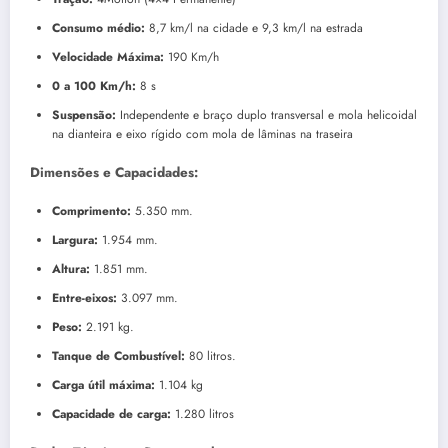
Consumo médio:
8,7 km/l na cidade e 9,3 km/l na estrada
Velocidade Máxima:
190 Km/h
0 a 100 Km/h:
8 s
Suspensão:
Independente e braço duplo transversal e mola helicoidal
na dianteira e eixo rígido com mola de lâminas na traseira
Dimensões e Capacidades:
Comprimento:
5.350 mm.
Largura:
1.954 mm.
Altura:
1.851 mm.
Entre-eixos:
3.097 mm.
Peso:
2.191 kg.
Tanque de Combustível:
80 litros.
Carga útil máxima:
1.104 kg
Capacidade de carga:
1.280 litros