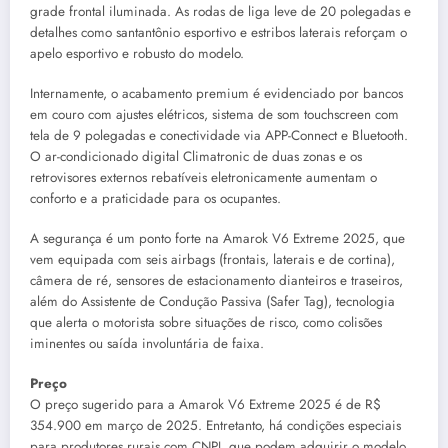
grade frontal iluminada. As rodas de liga leve de 20 polegadas e
detalhes como santantônio esportivo e estribos laterais reforçam o
apelo esportivo e robusto do modelo.
Internamente, o acabamento premium é evidenciado por bancos
em couro com ajustes elétricos, sistema de som touchscreen com
tela de 9 polegadas e conectividade via APP-Connect e Bluetooth.
O ar-condicionado digital Climatronic de duas zonas e os
retrovisores externos rebatíveis eletronicamente aumentam o
conforto e a praticidade para os ocupantes.
A segurança é um ponto forte na Amarok V6 Extreme 2025, que
vem equipada com seis airbags (frontais, laterais e de cortina),
câmera de ré, sensores de estacionamento dianteiros e traseiros,
além do Assistente de Condução Passiva (Safer Tag), tecnologia
que alerta o motorista sobre situações de risco, como colisões
iminentes ou saída involuntária de faixa.
Preço
O preço sugerido para a Amarok V6 Extreme 2025 é de R$
354.900 em março de 2025. Entretanto, há condições especiais
para produtores rurais com CNPJ, que podem adquirir o modelo