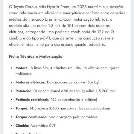
O Toyota Corolla Altis Hybrid Premium 2025 mantém sua posição
como referência em eficiência energética e conforto entre os sedãs
médios do mercado brasileiro. Com motorização híbrida, o
modelo alia um motor 1.8 flex de 101 cv com dois motores
elétricos, entregando uma potência combinada de 122 cv. O
câmbio é do tipo e-CVT, que garante uma condução suave e
eficiente, ideal tanto para uso urbano quanto rodoviário.
Ficha Técnica e Motorização
Motor:
1.8 litros flex, 4 cilindros em linha, 16 válvulas com injeção
multiponto
Motores elétricos:
Dois motores de 72 cv e 16,6 kgfm
Potência:
101 cv com etanol e 98 cv com gasolina a 5.200 rpm
Potência combinada:
122 cv (combustão + elétrico)
Torque:
14,5 kgfm a 3.600 rpm com ambos os combustíveis
Torque combinado:
Não divulgado pela montadora
Câmbio:
Automático CVT