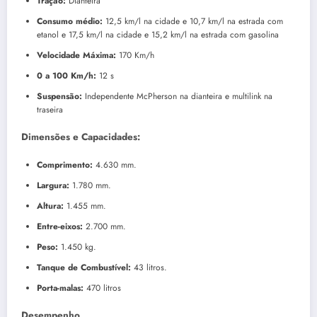
Tração:
Dianteira
Consumo médio:
12,5 km/l na cidade e 10,7 km/l na estrada com
etanol e 17,5 km/l na cidade e 15,2 km/l na estrada com gasolina
Velocidade Máxima:
170 Km/h
0 a 100 Km/h:
12 s
Suspensão
:
Independente McPherson na dianteira e multilink na
traseira
Dimensões e Capacidades:
Comprimento:
4.630 mm.
Largura:
1.780 mm.
Altura:
1.455 mm.
Entre-eixos:
2.700 mm.
Peso:
1.450 kg.
Tanque de Combustível:
43 litros.
Porta-malas:
470 litros
Desempenho