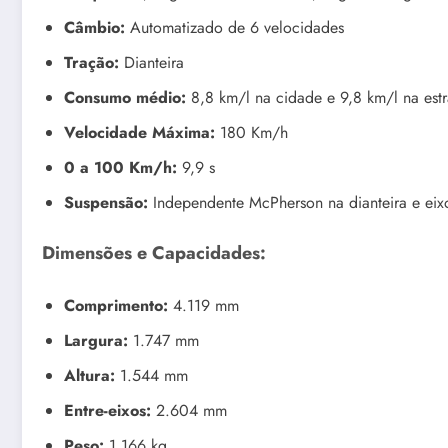
Câmbio:
Automatizado de 6 velocidades
Tração:
Dianteira
Consumo médio:
8,8 km/l na cidade e 9,8 km/l na est
Velocidade Máxima:
180 Km/h
0 a 100 Km/h:
9,9 s
Suspensão:
Independente McPherson na dianteira e eixo
Dimensões e Capacidades:
Comprimento:
4.119 mm
Largura:
1.747 mm
Altura:
1.544 mm
Entre-eixos:
2.604 mm
Peso:
1.166 kg