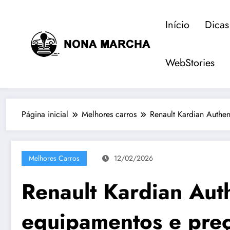
Pular
para
Início
Dicas
o
conteúdo
WebStories
Página inicial
Melhores carros
Renault Kardian Authe
Melhores Carros
12/02/2026
Renault Kardian Aut
equipamentos e preç