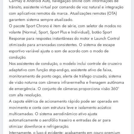
CarPlay e Android Auto, navegação online com informações de
trânsito, assistente virtual por comando de voz natural e integração
com aplicativos remotos da marca. Atualizações remotas (OTA)
garantem sistema sempre atualizado.
O pacote Sport Chrono é item de série, com seletor de modos no
volante (Normal, Sport, Sport Plus e Individual), botão Sport
Response para respostas instantâneas do motor e Launch Control
otimizado para arrancadas consistentes. O sistema de escape
esportivo variável ajusta o som de acordo com o modo de
condução.
Nos assistentes de condução, o modelo inclui controle de cruzeiro
adaptativo com função stop-and-go, assistente ativo de faixa,
monitoramento de ponto cego, alerta de tráfego cruzado, sistema
de visão noturna com câmera infravermelha e frenagem autônoma
de emergência. O conjunto de câmeras proporciona visão 360°
com alta resolução.
A capota elétrica de acionamento rápido pode ser operada em
movimento e conta com estrutura leve e isolamento acústico
multicamadas. O sistema aerodinâmico ativo ajusta
automaticamente o aerofólio traseiro e entradas de ar para
otimizar downforce e refrigeração.
Internamente, o luxo é evidente: acabamento em couro premium