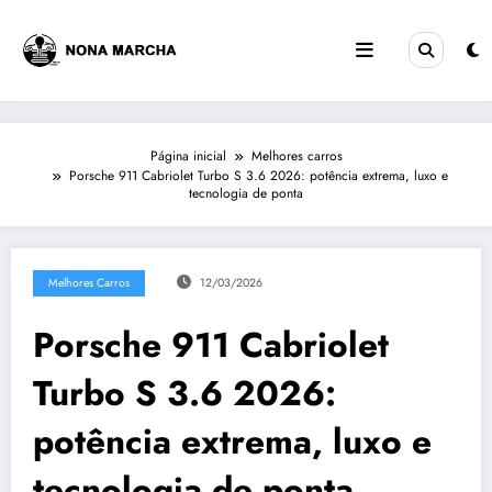
Pular
para
o
conteúdo
Página inicial
Melhores carros
Porsche 911 Cabriolet Turbo S 3.6 2026: potência extrema, luxo e
tecnologia de ponta
Melhores Carros
12/03/2026
Porsche 911 Cabriolet
Turbo S 3.6 2026:
potência extrema, luxo e
tecnologia de ponta