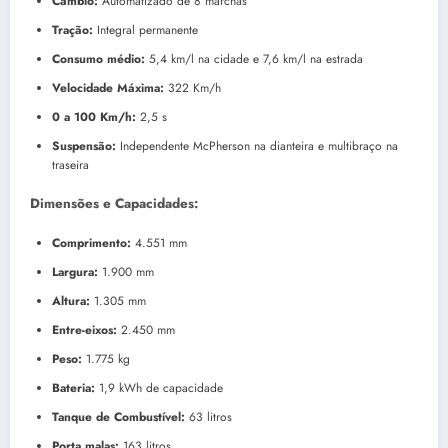
Câmbio:
Automatizado de 8 marchas
Tração:
Integral permanente
Consumo médio:
5,4 km/l na cidade e 7,6 km/l na estrada
Velocidade Máxima:
322 Km/h
0 a 100 Km/h:
2,5 s
Suspensão:
Independente McPherson na dianteira e multibraço na
traseira
Dimensões e Capacidades:
Comprimento:
4.551 mm
Largura:
1.900 mm
Altura:
1.305 mm
Entre-eixos:
2.450 mm
Peso:
1.775 kg
Bateria:
1,9 kWh de capacidade
Tanque de Combustível:
63 litros
Porta malas:
163 litros