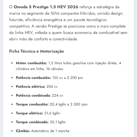
O
Omoda 5 Prestige 1.5 HEV 2026
reforça a estratégia da
marca no segmento de SUVs compactos híbridos, unindo design
futurista, eficiência energética e um pacote tecnológico
competitivo. A versão Prestige se posiciona como a mais completa
da linha HEV, voltada a quem busca economia de combustível sem
abrir mão de conforto e conectividade.
Ficha Técnica e Motorização
Motor combustão:
1,5 litros turbo gasolina com injeção direta, 4
cilindros em linha, 16 válvulas
Potência combustão:
135 cv a 5.200 pm
Potência elétrica:
204 cv
Potência combinada:
224 cv
Torque combustão:
20,4 kgfm a 2.500 rpm
Torque elétrico:
31,6 kgfm
Torque combinado:
30,1 kgfm
Câmbio:
Automático de 1 marcha