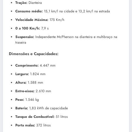
Tração:
Dianteira
Consumo médio:
15,1 km/l na cidade e 13,2 km/l na estrada
Velocidade Máxima:
175 Km/h
0 a 100 Km/h:
7,9 s
Suspensão:
Independente McPherson na dianteira e multibraço na
traseira
Dimensões e Capacidades:
Comprimento:
4.447 mm
Largura:
1.824 mm
Altura:
1.588 mm
Entre-eixos:
2.610 mm
Peso:
1.546 kg
Bateria:
1,83 kWh de capacidade
Tanque de Combustível:
51 litros
Porta malas:
372 litros