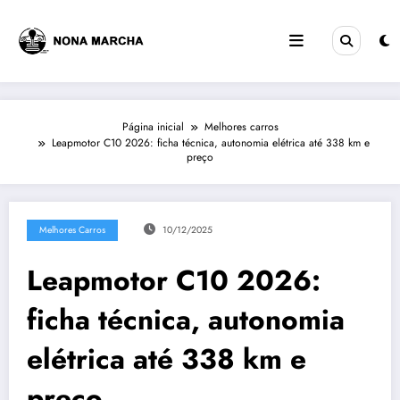
Pular
para
o
conteúdo
Página inicial
Melhores carros
Leapmotor C10 2026: ficha técnica, autonomia elétrica até 338 km e
preço
Melhores Carros
10/12/2025
Leapmotor C10 2026:
ficha técnica, autonomia
elétrica até 338 km e
preço