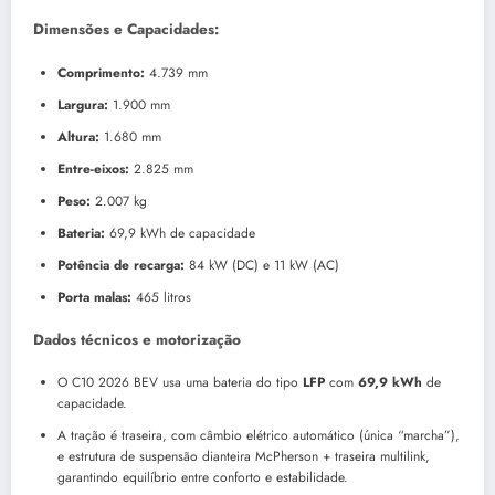
Dimensões e Capacidades:
Comprimento:
4.739 mm
Largura:
1.900 mm
Altura:
1.680 mm
Entre-eixos:
2.825 mm
Peso:
2.007 kg
Bateria:
69,9 kWh de capacidade
Potência de recarga:
84 kW (DC) e 11 kW (AC)
Porta malas:
465 litros
Dados técnicos e motorização
O C10 2026 BEV usa uma bateria do tipo
LFP
com
69,9 kWh
de
capacidade.
A tração é traseira, com câmbio elétrico automático (única “marcha”),
e estrutura de suspensão dianteira McPherson + traseira multilink,
garantindo equilíbrio entre conforto e estabilidade.