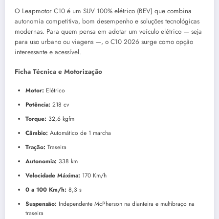
O Leapmotor C10 é um SUV 100% elétrico (BEV) que combina
autonomia competitiva, bom desempenho e soluções tecnológicas
modernas. Para quem pensa em adotar um veículo elétrico — seja
para uso urbano ou viagens —, o C10 2026 surge como opção
interessante e acessível.
Ficha Técnica e Motorização
Motor:
Elétrico
Potência:
218 cv
Torque:
32,6 kgfm
Câmbio:
Automático de 1 marcha
Tração:
Traseira
Autonomia:
338 km
Velocidade Máxima:
170 Km/h
0 a 100 Km/h:
8,3 s
Suspensão:
Independente McPherson na dianteira e multibraço na
traseira