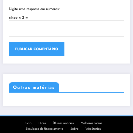
Digite uma resposta em números:
cinco × 2 =
Outras matérias
Início
Dicas
Últimas notícias
Melhores carros
Simulação de financiamento
Sobre
WebStories