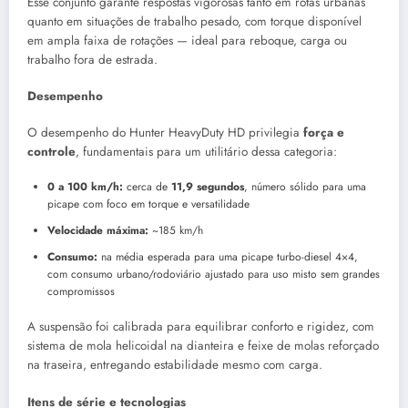
Esse conjunto garante respostas vigorosas tanto em rotas urbanas
quanto em situações de trabalho pesado, com torque disponível
em ampla faixa de rotações — ideal para reboque, carga ou
trabalho fora de estrada.
Desempenho
O desempenho do Hunter HeavyDuty HD privilegia
força e
controle
, fundamentais para um utilitário dessa categoria:
0 a 100 km/h:
cerca de
11,9 segundos
, número sólido para uma
picape com foco em torque e versatilidade
Velocidade máxima:
~185 km/h
Consumo:
na média esperada para uma picape turbo-diesel 4×4,
com consumo urbano/rodoviário ajustado para uso misto sem grandes
compromissos
A suspensão foi calibrada para equilibrar conforto e rigidez, com
sistema de mola helicoidal na dianteira e feixe de molas reforçado
na traseira, entregando estabilidade mesmo com carga.
Itens de série e tecnologias