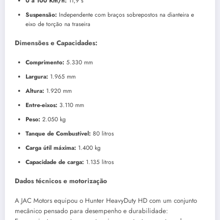
0 a 100 Km/h:
11,9 s
Suspensão:
Independente com braços sobrepostos na dianteira e
eixo de torção na traseira
Dimensões e Capacidades:
Comprimento:
5.330 mm
Largura:
1.965 mm
Altura:
1.920 mm
Entre-eixos:
3.110 mm
Peso:
2.050 kg
Tanque de Combustível:
80 litros
Carga útil máxima:
1.400 kg
Capacidade de carga:
1.135 litros
Dados técnicos e motorização
A JAC Motors equipou o Hunter HeavyDuty HD com um conjunto
mecânico pensado para desempenho e durabilidade: