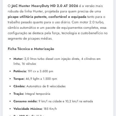
O
JAC Hunter HeavyDuty HD 2.0 AT 2026
é a versão mais
robusta da linha Hunter, projetada para quem precisa de uma
picape utilitária potente, confortável e equipada
tanto para o
trabalho pesado quanto para o uso diário. Com motor 2.0 turbo,
câmbio automático e um pacote de equipamentos completos, essa
configuração se destaca pela força, tecnologia e custo-benefício no
segmento de picapes médias.
Ficha Técnica e Motorização
Motor:
2,0 litros turbo diesel com injeção direta, 4 cilindros em
linha, 16 válvulas
Potência:
191 cv a 3.600 pm
Torque:
46,9 kgfm a 1.500 rpm
Câmbio:
Automático de 8 velocidades
Tração:
Integral temporária
Consumo médio:
9 km/l na cidade e 10,2 km/l na estrada
Velocidade Máxima:
185 Km/h