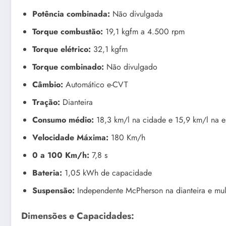
Potência combinada:
Não divulgada
Torque combustão:
19,1 kgfm a 4.500 rpm
Torque elétrico:
32,1 kgfm
Torque combinado:
Não divulgado
Câmbio:
Automático e-CVT
Tração:
Dianteira
Consumo médio:
18,3 km/l na cidade e 15,9 km/l na e
Velocidade Máxima:
180 Km/h
0 a 100 Km/h:
7,8 s
Bateria:
1,05 kWh de capacidade
Suspensão:
Independente McPherson na dianteira e multi
Dimensões e Capacidades: