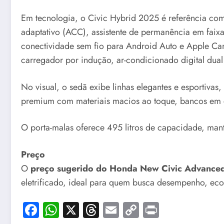
Em tecnologia, o Civic Hybrid 2025 é referência co
adaptativo (ACC), assistente de permanência em faix
conectividade sem fio para Android Auto e Apple CarP
carregador por indução, ar-condicionado digital dual
No visual, o sedã exibe linhas elegantes e esportiva
premium com materiais macios ao toque, bancos em co
O porta-malas oferece 495 litros de capacidade, mant
Preço
O
preço sugerido do Honda New Civic Advance
eletrificado, ideal para quem busca desempenho, ec
Facebook
WhatsApp
X
Threads
Email
Copy
Print