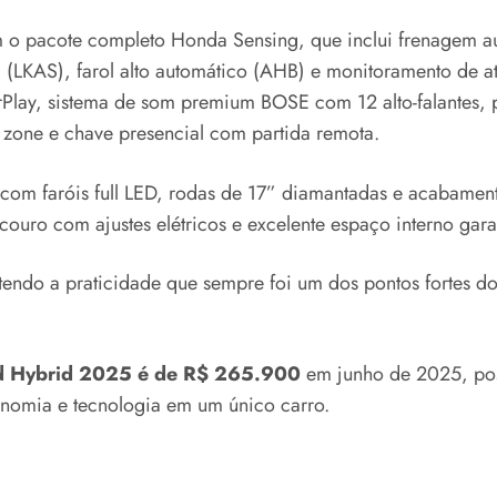
m o pacote completo Honda Sensing, que inclui frenagem 
a (LKAS), farol alto automático (AHB) e monitoramento de a
lay, sistema de som premium BOSE com 12 alto-falantes, pa
 zone e chave presencial com partida remota.
s, com faróis full LED, rodas de 17” diamantadas e acabame
uro com ajustes elétricos e excelente espaço interno garan
endo a praticidade que sempre foi um dos pontos fortes do
d Hybrid 2025 é de R$ 265.900
em junho de 2025, po
onomia e tecnologia em um único carro.