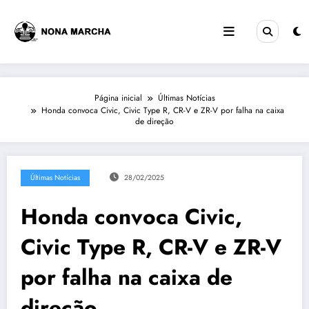
Pular
para
o
conteúdo
Página inicial
Últimas Notícias
Honda convoca Civic, Civic Type R, CR-V e ZR-V por falha na caixa
de direção
Últimas Notícias
28/02/2025
Honda convoca Civic,
Civic Type R, CR-V e ZR-V
por falha na caixa de
direção