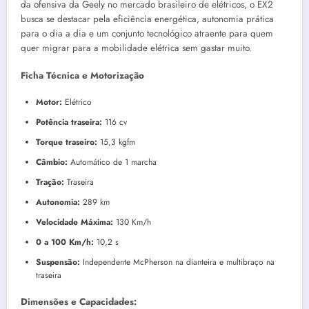
da ofensiva da Geely no mercado brasileiro de elétricos, o EX2
busca se destacar pela eficiência energética, autonomia prática
para o dia a dia e um conjunto tecnológico atraente para quem
quer migrar para a mobilidade elétrica sem gastar muito.
Ficha Técnica e Motorização
Motor:
Elétrico
Potência traseira:
116 cv
Torque traseiro:
15,3 kgfm
Câmbio:
Automático de 1 marcha
Tração:
Traseira
Autonomia:
289 km
Velocidade Máxima:
130 Km/h
0 a 100 Km/h:
10,2 s
Suspensão:
Independente McPherson na dianteira e multibraço na
traseira
Dimensões e Capacidades: