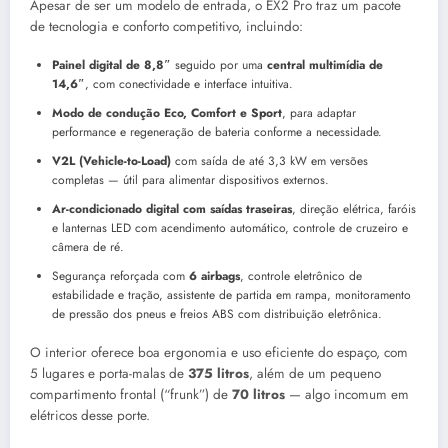
Apesar de ser um modelo de entrada, o EX2 Pro traz um pacote
de tecnologia e conforto competitivo, incluindo:
Painel digital de 8,8″
seguido por uma
central multimídia de
14,6″
, com conectividade e interface intuitiva.
Modo de condução Eco, Comfort e Sport
, para adaptar
performance e regeneração de bateria conforme a necessidade.
V2L (Vehicle-to-Load)
com saída de até 3,3 kW em versões
completas — útil para alimentar dispositivos externos.
Ar-condicionado digital com saídas traseiras
, direção elétrica, faróis
e lanternas LED com acendimento automático, controle de cruzeiro e
câmera de ré.
Segurança reforçada com
6 airbags
, controle eletrônico de
estabilidade e tração, assistente de partida em rampa, monitoramento
de pressão dos pneus e freios ABS com distribuição eletrônica.
O interior oferece boa ergonomia e uso eficiente do espaço, com
5 lugares e porta-malas de
375 litros
, além de um pequeno
compartimento frontal (“frunk”) de
70 litros
— algo incomum em
elétricos desse porte.