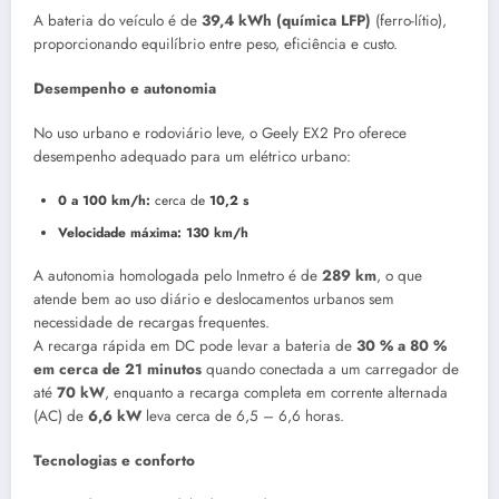
A bateria do veículo é de
39,4 kWh (química LFP)
(ferro-lítio),
proporcionando equilíbrio entre peso, eficiência e custo.
Desempenho e autonomia
No uso urbano e rodoviário leve, o Geely EX2 Pro oferece
desempenho adequado para um elétrico urbano:
0 a 100 km/h:
cerca de
10,2 s
Velocidade máxima:
130 km/h
A autonomia homologada pelo Inmetro é de
289 km
, o que
atende bem ao uso diário e deslocamentos urbanos sem
necessidade de recargas frequentes.
A recarga rápida em DC pode levar a bateria de
30 % a 80 %
em cerca de 21 minutos
quando conectada a um carregador de
até
70 kW
, enquanto a recarga completa em corrente alternada
(AC) de
6,6 kW
leva cerca de 6,5 – 6,6 horas.
Tecnologias e conforto