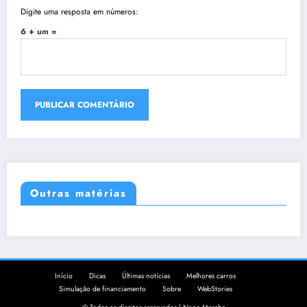
Digite uma resposta em números:
6 + um =
Outras matérias
Início
Dicas
Últimas notícias
Melhores carros
Simulação de financiamento
Sobre
WebStories