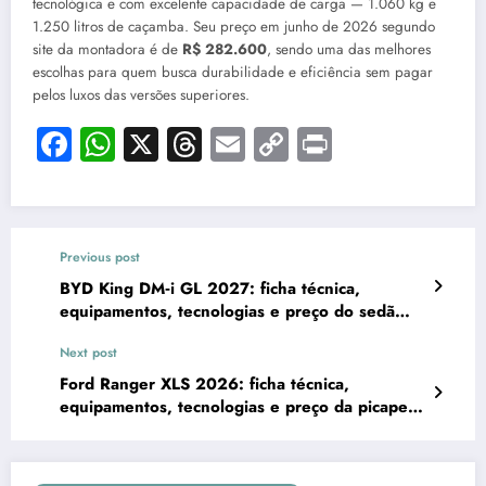
tecnológica e com excelente capacidade de carga — 1.060 kg e
1.250 litros de caçamba. Seu preço em junho de 2026 segundo
site da montadora é de
R$ 282.600
, sendo uma das melhores
escolhas para quem busca durabilidade e eficiência sem pagar
pelos luxos das versões superiores.
Facebook
WhatsApp
X
Threads
Email
Copy
Print
Link
Previous post
BYD King DM‑i GL 2027: ficha técnica,
equipamentos, tecnologias e preço do sedã
híbrido plug‑in mais econômico
Next post
Ford Ranger XLS 2026: ficha técnica,
equipamentos, tecnologias e preço da picape
2.0 Diesel 4×4