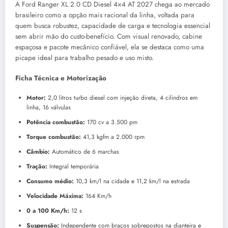
A Ford Ranger XL 2.0 CD Diesel 4×4 AT 2027 chega ao mercado
brasileiro como a opção mais racional da linha, voltada para
quem busca robustez, capacidade de carga e tecnologia essencial
sem abrir mão do custo-benefício. Com visual renovado, cabine
espaçosa e pacote mecânico confiável, ela se destaca como uma
picape ideal para trabalho pesado e uso misto.
Ficha Técnica e Motorização
Motor:
2,0 litros turbo diesel com injeção direta, 4 cilindros em
linha, 16 válvulas
Potência combustão:
170 cv a 3.500 pm
Torque combustão:
41,3 kgfm a 2.000 rpm
Câmbio:
Automático de 6 marchas
Tração:
Integral temporária
Consumo médio:
10,3 km/l na cidade e 11,2 km/l na estrada
Velocidade Máxima:
164 Km/h
0 a 100 Km/h:
12 s
Suspensão:
Independente com braços sobrepostos na dianteira e