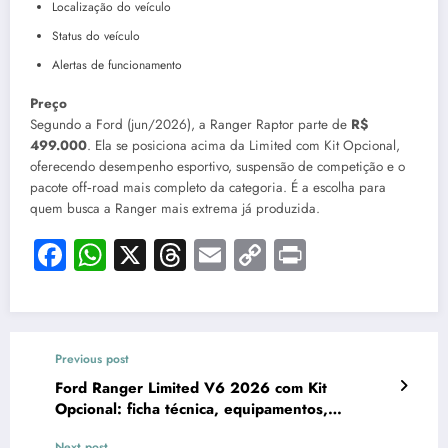
Localização do veículo
Status do veículo
Alertas de funcionamento
Preço
Segundo a Ford (jun/2026), a Ranger Raptor parte de
R$
499.000
. Ela se posiciona acima da Limited com Kit Opcional,
oferecendo desempenho esportivo, suspensão de competição e o
pacote off‑road mais completo da categoria. É a escolha para
quem busca a Ranger mais extrema já produzida.
Facebook
WhatsApp
X
Threads
Email
Copy
Print
Link
Previous post
Ford Ranger Limited V6 2026 com Kit
Opcional: ficha técnica, equipamentos,
tecnologias e preço da versão 3.0 Diesel 4WD
Next post