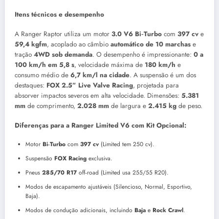
Itens técnicos e desempenho
A Ranger Raptor utiliza um motor
3.0 V6 Bi‑Turbo
com
397 cv
e
59,4 kgfm
, acoplado ao câmbio
automático de 10 marchas
e
tração
4WD sob demanda
. O desempenho é impressionante:
0 a
100 km/h em 5,8 s
, velocidade máxima de
180 km/h
e
consumo médio de
6,7 km/l na cidade
. A suspensão é um dos
destaques:
FOX 2.5” Live Valve Racing
, projetada para
absorver impactos severos em alta velocidade. Dimensões:
5.381
mm
de comprimento,
2.028 mm
de largura e
2.415 kg
de peso.
Diferenças para a Ranger Limited V6 com Kit Opcional:
Motor
Bi‑Turbo
com
397 cv
(Limited tem 250 cv).
Suspensão
FOX Racing
exclusiva.
Pneus
285/70 R17
off‑road (Limited usa 255/55 R20).
Modos de escapamento ajustáveis (Silencioso, Normal, Esportivo,
Baja).
Modos de condução adicionais, incluindo
Baja
e
Rock Crawl
.