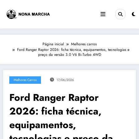
Pular
para
o
conteúdo
Página inicial
Melhores carros
Ford Ranger Raptor 2026: ficha técnica, equipamentos, tecnologias e
preço da versão 3.0 V6 Bi‑Turbo 4WD
Melhores Carros
17/06/2026
Ford Ranger Raptor
2026: ficha técnica,
equipamentos,
tecnologias e preço da