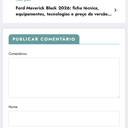
mais completa
Ford Maverick Black 2026: ficha técnica,
equipamentos, tecnologias e preço da versão
2.0 Turbo AWD
PUBLICAR COMENTÁRIO
Comentários
Nome