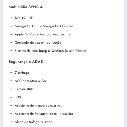
Multimídia SYNC 4
Tela
12″
HD
Navegador GPS + Navegador Off‑Road
Apple CarPlay e Android Auto sem fio
Comando de voz em português
Sistema de som
Bang & Olufsen
(8 alto‑falantes)
Segurança e ADAS
7 airbags
ACC com Stop & Go
Câmera
360°
BLIS
Assistente de manobras evasivas
Assistente de frenagem frontal e traseira
Alerta de tráfego cruzado