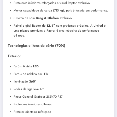
Protetores inferiores reforçados e visual Raptor exclusivo.
Menor capacidade de carga (715 kg), pois é focada em performance.
Sistema de som
Bang & Olufsen
exclusivo.
Painel digital Raptor de
12,4″
com grafismos próprios. A Limited é
uma picape premium; a Raptor é uma máquina de performance
off‑road.
Tecnologias e itens de série (70%)
Exterior
Faróis
Matrix LED
Faróis de neblina em LED
Iluminação
360°
Rodas de liga leve 17″
Pneus General Grabber 285/70 R17
Protetores inferiores off‑road
Protetor dianteiro reforçado