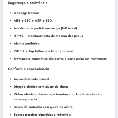
Segurança e assistência
2 airbags frontais
.
ABS + ESC + ASR + EBD
.
Assistente de partida em rampa (Hill Assist)
.
ITPMS – monitoramento da pressão dos pneus
.
Alarme periférico
.
ISOFIX e Top Tether
nos bancos traseiros.
Travamento automático das portas e porta‑malas em movimento
.
Conforto e conveniência
Ar‑condicionado manual
.
Direção elétrica com ajuste de altura
.
Vidros elétricos dianteiros e traseiros
com função one‑touch e
antiesmagamento.
Banco do motorista com ajuste de altura
.
Bancos traseiros bipartidos e rebatíveis
.