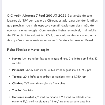
O
Citroën Aircross 7 Feel 200 AT 2026
é a versão de sete
lugares do SUV compacto da Citroën, criada para atender famílias
que precisam de mais espaço e versatilidade sem abrir mão de
economia e tecnologia. Com terceira fileira removível, multimídia
de 10” e câmbio automático CVT, o modelo se destaca como uma
das opções mais acessíveis entre os SUVs de 7 lugares no Brasil.
Ficha Técnica e Motorização
Motor:
1,0 litro turbo flex com injeção direta, 3 cilindros em linha, 12
válvulas
Potência:
130 cv com etanol e 125 cv com gasolina a 5.750 pm
Torque:
20,4 kgfm com ambos os combustíveis a 1.750 rpm
Câmbio:
CVT com simulação de 7 marchas
Tração:
Dianteira
Consumo médio:
7,9 km/l na cidade e 9,1 km/l na estrada com
etanol e 11,2 km/l na cidade e 13 km/l na estrada com gasolina