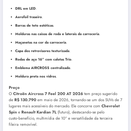
DRL em LED
.
Aerofoil traseiro
.
Barras de teto estéticas
.
Molduras nas caixas de roda e laterais da carroceria
.
Maçanetas na cor da carroceria
.
Capa dos retrovisores texturizada
.
Rodas de aço 16” com calotas Trio
.
Emblema AIRCROSS centralizado
.
Moldura preta nos vidros
.
Preço
O
Citroën Aircross 7 Feel 200 AT 2026
tem preço sugerido
de
R$ 130.790
em maio de 2026, tornando‑se um dos SUVs de 7
lugares mais acessíveis do mercado. Ele concorre com
Chevrolet
Spin
e
Renault Kardian 7L
(futuro), destacando‑se pelo
custo‑benefício, multimídia de 10” e versatilidade da terceira
fileira removível.