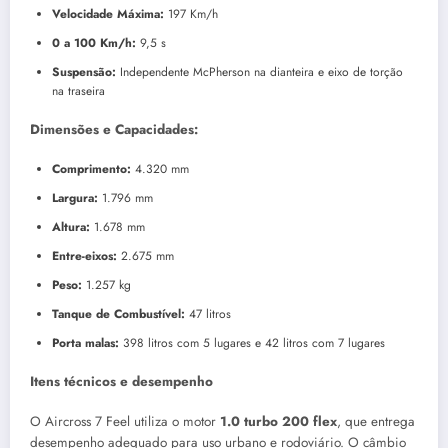
Velocidade Máxima:
197 Km/h
0 a 100 Km/h:
9,5 s
Suspensão:
Independente McPherson na dianteira e eixo de torção
na traseira
Dimensões e Capacidades:
Comprimento:
4.320 mm
Largura:
1.796 mm
Altura:
1.678 mm
Entre-eixos:
2.675 mm
Peso:
1.257 kg
Tanque de Combustível:
47 litros
Porta malas:
398 litros com 5 lugares e 42 litros com 7 lugares
Itens técnicos e desempenho
O Aircross 7 Feel utiliza o motor
1.0 turbo 200 flex
, que entrega
desempenho adequado para uso urbano e rodoviário. O câmbio