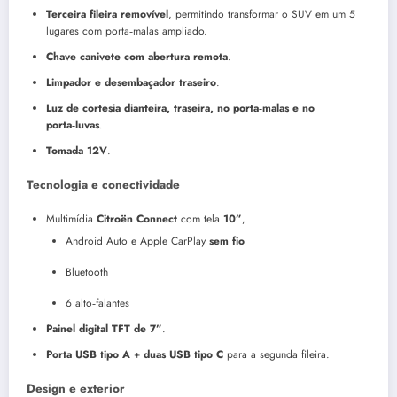
Terceira fileira removível
, permitindo transformar o SUV em um 5
lugares com porta‑malas ampliado.
Chave canivete com abertura remota
.
Limpador e desembaçador traseiro
.
Luz de cortesia dianteira, traseira, no porta‑malas e no
porta‑luvas
.
Tomada 12V
.
Tecnologia e conectividade
Multimídia
Citroën Connect
com tela
10”
,
Android Auto e Apple CarPlay
sem fio
Bluetooth
6 alto‑falantes
Painel digital TFT de 7”
.
Porta USB tipo A
+
duas USB tipo C
para a segunda fileira.
Design e exterior