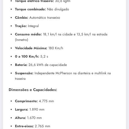
Torque elétrico traseiro:
30,6 kgfm
Torque combinado:
Não divulgado
Câmbio:
Automático transeixo
Tração:
Integral
Consumo médio:
18,1 km/l na cidade e 13,5 km/l na estrada
(Inmetro)
Velocidade Máxima:
180 Km/h
0 a 100 Km/h:
5,2 s
Bateria:
26,6 kWh de capacidade
Suspensão:
Independente McPherson na dianteira e multilink na
traseira
Dimensões e Capacidades:
Comprimento:
4.775 mm
Largura:
1.890 mm
Altura:
1.670 mm
Entre-eixos:
2.765 mm