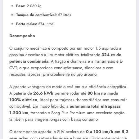
Peso:
2.060 kg
Tanque de combustível:
57 litros
Porta malas:
574 litros
Desempenho
O conjunto mecânico é composto por um motor 1.5 aspirado a
gasolina associado a um motor elétrico, totalizando
324 cv de
potência combinada
. A tração é dianteira e a transmissão é E-
CVT, o que proporciona condução suave, silenciosa e com
respostas rápidas, principalmente no uso urbano.
A grande vantagem do modelo está em sua eficiência energética.
A bateria de
26,6 kWh
permite rodar até
80 km no modo
100% elétrico
, ideal para trajetos urbanos diários sem consumir
combustível. Em modo híbrido, a
autonomia total ultrapassa
1.200 km
, tornando o Song Plus Premium uma excelente opção
também para viagens longas com baixo consumo.
O desempenho agrada: o SUV acelera de
0 a 100 km/h em 5,2
segundos
, com retomadas ágeis e bom equilíbrio entre potência