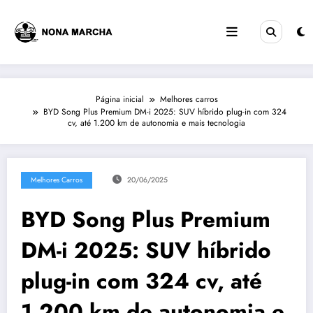
Pular
para
o
conteúdo
Página inicial
Melhores carros
BYD Song Plus Premium DM-i 2025: SUV híbrido plug-in com 324
cv, até 1.200 km de autonomia e mais tecnologia
Melhores Carros
20/06/2025
BYD Song Plus Premium
DM-i 2025: SUV híbrido
plug-in com 324 cv, até
1.200 km de autonomia e