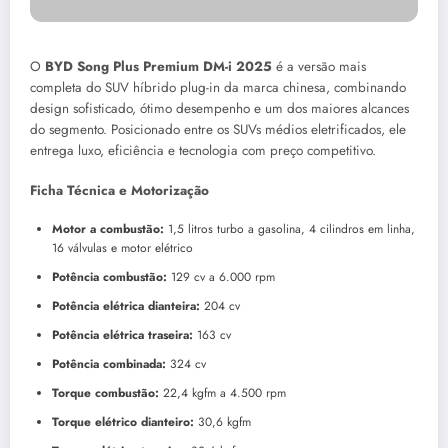
O
BYD Song Plus Premium DM-i 2025
é a versão mais
completa do SUV híbrido plug-in da marca chinesa, combinando
design sofisticado, ótimo desempenho e um dos maiores alcances
do segmento. Posicionado entre os SUVs médios eletrificados, ele
entrega luxo, eficiência e tecnologia com preço competitivo.
Ficha Técnica e Motorização
Motor a combustão:
1,5 litros turbo a gasolina, 4 cilindros em linha,
16 válvulas e motor elétrico
Potência combustão:
129 cv a 6.000 rpm
Potência elétrica dianteira:
204 cv
Potência elétrica traseira:
163 cv
Potência combinada:
324 cv
Torque combustão:
22,4 kgfm a 4.500 rpm
Torque elétrico dianteiro:
30,6 kgfm