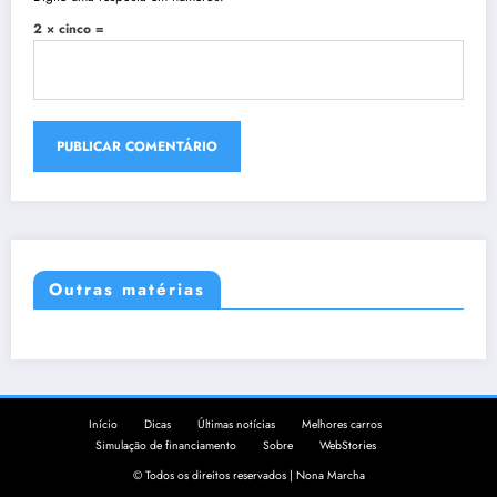
2 × cinco =
Outras matérias
Início
Dicas
Últimas notícias
Melhores carros
Simulação de financiamento
Sobre
WebStories
© Todos os direitos reservados | Nona Marcha