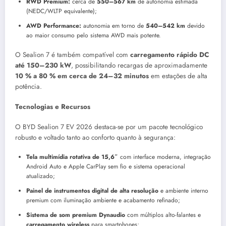
RWD Premium:
cerca de
550–567 km
de autonomia estimada
(NEDC/WLTP equivalente);
AWD Performance:
autonomia em torno de
540–542 km
devido
ao maior consumo pelo sistema AWD mais potente.
O Sealion 7 é também compatível com
carregamento rápido DC
até 150–230 kW
, possibilitando recargas de aproximadamente
10 % a 80 % em cerca de 24–32 minutos
em estações de alta
potência.
Tecnologias e Recursos
O BYD Sealion 7 EV 2026 destaca-se por um pacote tecnológico
robusto e voltado tanto ao conforto quanto à segurança:
Tela multimídia rotativa de 15,6″
com interface moderna, integração
Android Auto e Apple CarPlay sem fio e sistema operacional
atualizado;
Painel de instrumentos digital de alta resolução
e ambiente interno
premium com iluminação ambiente e acabamento refinado;
Sistema de som premium Dynaudio
com múltiplos alto-falantes e
carregamento wireless
para smartphones;