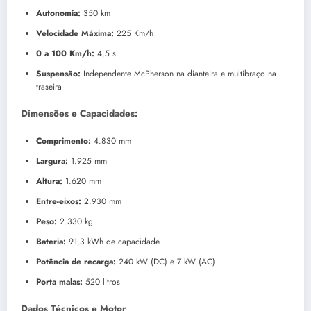
Autonomia:
350 km
Velocidade Máxima:
225 Km/h
0 a 100 Km/h:
4,5 s
Suspensão:
Independente McPherson na dianteira e multibraço na
traseira
Dimensões e Capacidades:
Comprimento:
4.830 mm
Largura:
1.925 mm
Altura:
1.620 mm
Entre-eixos:
2.930 mm
Peso:
2.330 kg
Bateria:
91,3 kWh de capacidade
Potência de recarga:
240 kW (DC) e 7 kW (AC)
Porta malas:
520 litros
Dados Técnicos e Motor