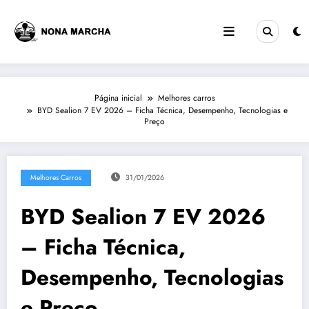
Pular
para
o
conteúdo
Página inicial
Melhores carros
BYD Sealion 7 EV 2026 – Ficha Técnica, Desempenho, Tecnologias e
Preço
Melhores Carros
31/01/2026
BYD Sealion 7 EV 2026
– Ficha Técnica,
Desempenho, Tecnologias
e Preço