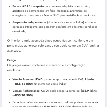
Pacote ADAS completo
com controle adaptativo de cruzeiro,
assistente de permanência em faixa, frenagem automática de
emergência, sensores e câmeras 360° para assistência ao motorista;
Suspensão independente
(double wishbone + multi-link) e sistema
de tração inteligente que garantem conforto em diferentes condições
de estrada;
O interior amplo acomoda cinco ocupantes com conforto e um
porta-malas generoso, reforçando seu apelo como um SUV familiar
avançado.
Preço
Os preços variam conforme o mercado e a configuração
escolhida:
Versão Premium RWD:
parte de aproximadamente
₹48,9 lakhs
(~US$ 63 000)
em mercados como Índia;
Versão Performance AWD:
pode chegar a cerca de
₹54,9 lakhs
(~US$ 70 500)
;
Em outros países ou mercados europeus, valores podem começar na
faixa média equivalente a
€46 990–€58 990
dependendo de