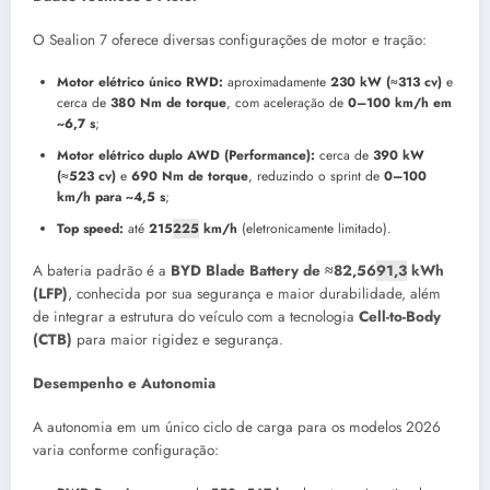
O Sealion 7 oferece diversas configurações de motor e tração:
Motor elétrico único RWD:
aproximadamente
230 kW (≈313 cv)
e
cerca de
380 Nm de torque
, com aceleração de
0–100 km/h em
~6,7 s
;
Motor elétrico duplo AWD (Performance):
cerca de
390 kW
(≈523 cv)
e
690 Nm de torque
, reduzindo o sprint de
0–100
km/h para ~4,5 s
;
Top speed:
até
215
225
km/h
(eletronicamente limitado).
A bateria padrão é a
BYD Blade Battery de ≈82,56
91,3
kWh
(LFP)
, conhecida por sua segurança e maior durabilidade, além
de integrar a estrutura do veículo com a tecnologia
Cell-to-Body
(CTB)
para maior rigidez e segurança.
Desempenho e Autonomia
A autonomia em um único ciclo de carga para os modelos 2026
varia conforme configuração: