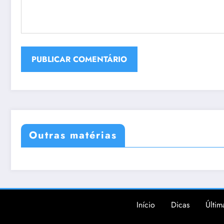
Outras matérias
Início
Dicas
Últim