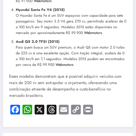
R$ 97.900
Webmotors
Hyundai Santa Fe V6 (2015)
O Hyundai Santa Fe é um SUV espaçoso com capacidade para sete
passageiros. Seu motor 3.5 V6 gera 270 cv, permitindo acelerar de 0
a 100 km/h em 9 segundos. Modelos 2015 estão disponíveis no
mercado por aproximadamente R$ 99.900
Webmotors
Audi Q5 2.0 TFSI (2015)
Para quem busca um SUV premium, o Audi Q5 com motor 2.0 turbo
de 225 cv é uma excelente opção. Com tração integral, acelera de 0
a 100 km/h em 7,1 segundos. Modelos 2015 podem ser encontrados
por cerca de R$ 99.900
Webmotors
Esses modelos demonstram que é possível adquirir veículos com
mais de 200 cv sem extrapolar o orçamento, oferecendo uma
combinação atraente de desempenho e custo-benefício no
mercado brasileiro.
Facebook
WhatsApp
X
Threads
Email
Copy
Print
Link