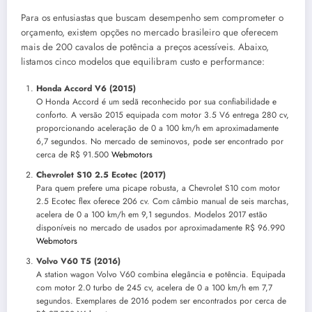
Para os entusiastas que buscam desempenho sem comprometer o
orçamento, existem opções no mercado brasileiro que oferecem
mais de 200 cavalos de potência a preços acessíveis. Abaixo,
listamos cinco modelos que equilibram custo e performance:
Honda Accord V6 (2015)
O Honda Accord é um sedã reconhecido por sua confiabilidade e
conforto. A versão 2015 equipada com motor 3.5 V6 entrega 280 cv,
proporcionando aceleração de 0 a 100 km/h em aproximadamente
6,7 segundos. No mercado de seminovos, pode ser encontrado por
cerca de R$ 91.500
Webmotors
Chevrolet S10 2.5 Ecotec (2017)
Para quem prefere uma picape robusta, a Chevrolet S10 com motor
2.5 Ecotec flex oferece 206 cv. Com câmbio manual de seis marchas,
acelera de 0 a 100 km/h em 9,1 segundos. Modelos 2017 estão
disponíveis no mercado de usados por aproximadamente R$ 96.990
Webmotors
Volvo V60 T5 (2016)
A station wagon Volvo V60 combina elegância e potência. Equipada
com motor 2.0 turbo de 245 cv, acelera de 0 a 100 km/h em 7,7
segundos. Exemplares de 2016 podem ser encontrados por cerca de